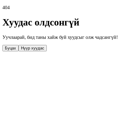
404
Хуудас олдсонгүй
Уучлаарай, бид таны хайж буй хуудсыг олж чадсангүй!
Буцах
Нүүр хуудас