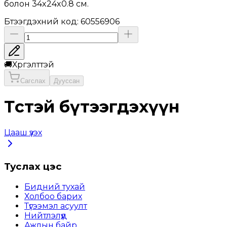
болон 34x24x0.8 см.
Бүтээгдэхүүний код
:
60556906
🚚
Хүргэлттэй
Сагслах
Дууссан
Төстэй бүтээгдэхүүн
Цааш үзэх
Туслах цэс
Бидний тухай
Холбоо барих
Түгээмэл асуулт
Нийтлэлүүд
Ажлын байр