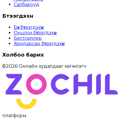
Салбарууд
Бүтээгдэхүүн
Бүх бүтээгдэхүүн
Онцлох бүтээгдэхүүн
Бестселлер
Хямдарсан бүтээгдэхүүн
Холбоо барих
©
2026
Онлайн худалдааг хөгжүүлэгч
платформ
.