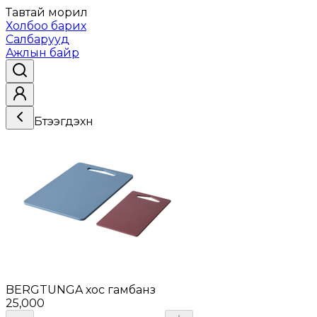
Тавтай морил
Холбоо барих
Салбарууд
Ажлын байр
Бүтээгдэхүүн
BERGTUNGA хос гамбанз
25,000